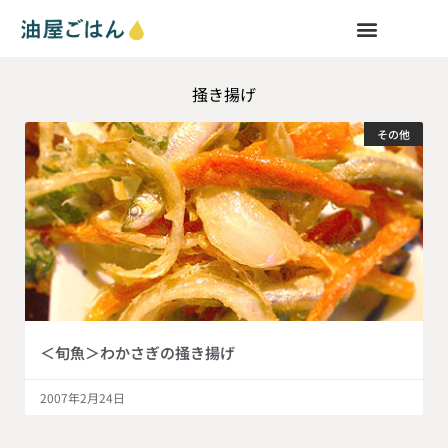
掻き揚げ
その他
＜旬魚＞わかさぎの掻き揚げ
2007年2月24日