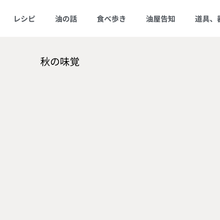
レシピ
油の話
食べ歩き
油屋告知
道具、
秋の味覚