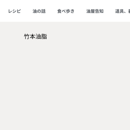
レシピ
油の話
食べ歩き
油屋告知
道具、
竹本油脂