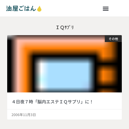
ＩＱｻﾌﾟﾘ
その他
４日夜７時「脳内エステＩＱサプリ」に！
2006年11月3日