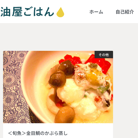
ホーム
自己紹介
その他
＜旬魚＞金目鯛のかぶら蒸し