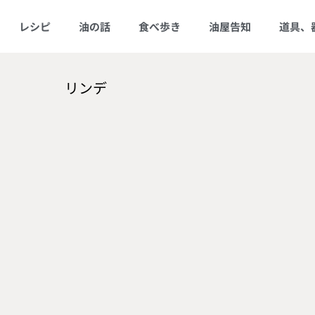
レシピ
油の話
食べ歩き
油屋告知
道具、
リンデ