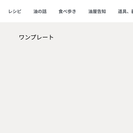
レシピ
油の話
食べ歩き
油屋告知
道具、
ワンプレート