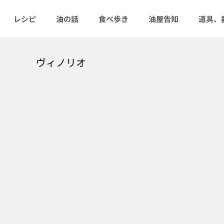
レシピ
油の話
食べ歩き
油屋告知
道具、
ヴィノリオ