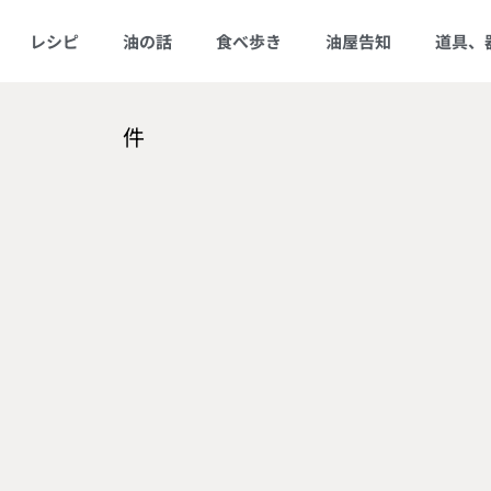
レシピ
油の話
食べ歩き
油屋告知
道具、
件