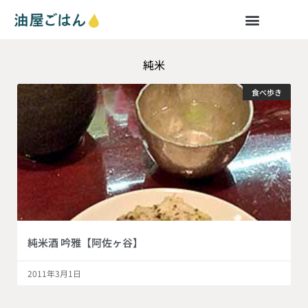
純米
食べ歩き
純米酒 吟雅【阿佐ヶ谷】
2011年3月1日