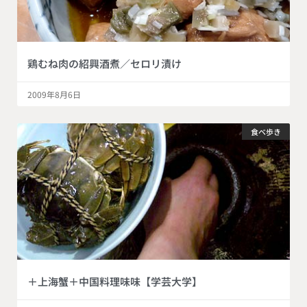
鶏むね肉の紹興酒煮／セロリ漬け
2009年8月6日
食べ歩き
＋上海蟹＋中国料理味味【学芸大学】