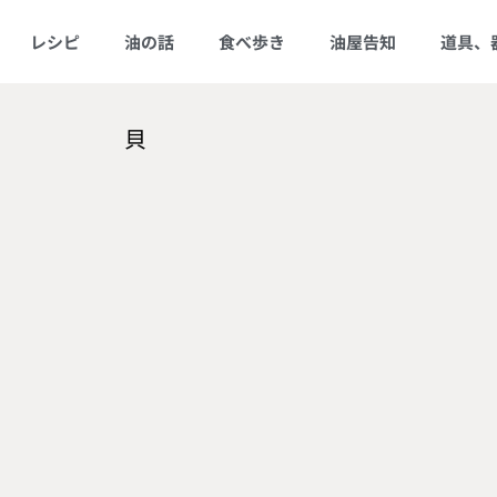
レシピ
油の話
食べ歩き
油屋告知
道具、
貝