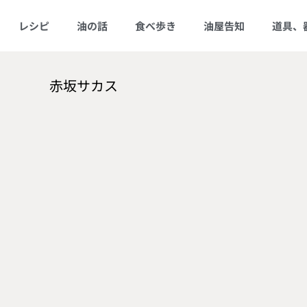
レシピ
油の話
食べ歩き
油屋告知
道具、
赤坂サカス