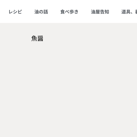
レシピ
油の話
食べ歩き
油屋告知
道具、
魚醤