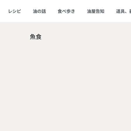
レシピ
油の話
食べ歩き
油屋告知
道具、
魚食