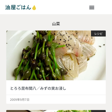
山菜
レシピ
とろろ昆布間八／みずの実お浸し
2009年9月7日