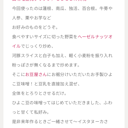
今回使ったのは蓮根、南瓜、独活、百合根。牛蒡や
人参、栗やお芋など
お好みのものをどうぞ。
食べやすいサイズに切った野菜を
へーゼルナッツオ
イル
でじっくり炒め、
河豚スライスと白子も加え、軽く小麦粉を振り入れ
粉っぽさが無くなるまで炒めます。
そこに
お豆屋さん
にお裾分けいただいたお手製ひよ
こ豆味噌！と豆乳を直接加え混ぜ、
全体をとろりとさせるだけ。
ひよこ豆の味噌ってはじめていただきました、ふわ
っと甘くて私好み。
是非来年作るときご一緒させて～イスタヌーカさ