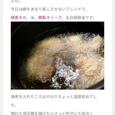
よね。
今日は癖をあまり感じさせないブレンドで。
綿実
多め、米、
精製オリーブ
、太白胡麻油です。
海老を入れたころはやはりちょっと温度低めでし
た。
慣れた頃河豚を揚げたらさっと色付いて成功♪