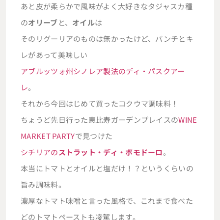
あと皮が柔らかで風味がよく大好きなタジャスカ種
の
オリーブ
と、
オイル
は
そのリグーリアのものは無かったけど、パンチとキ
レがあって美味しい
アブルッツォ州シノレア製法のディ・パスクアー
レ
。
それから今回はじめて買ったコクウマ調味料！
ちょうど先日行った恵比寿ガーデンプレイスの
WINE
MARKET PARTY
で見つけた
シチリアの
ストラット・ディ・ポモドーロ
。
本当にトマトとオイルと塩だけ！？というくらいの
旨み調味料。
濃厚なトマト味噌と言った風格で、これまで食べた
どのトマトペーストも凌駕します。