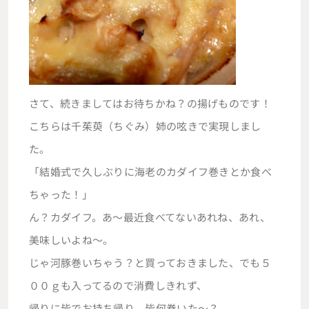
さて、続きましてはお待ちかね？の揚げものです！
こちらは千茱萸（ちぐみ）姉の呟きで実現しまし
た。
「結婚式で久しぶりに海老のカダイフ巻きとか食べ
ちゃった！」
ん？カダイフ。あ～最近食べてないあれね、あれ、
美味しいよね～。
じゃ河豚巻いちゃう？と買っておきました、でも５
００ｇも入ってるので消費しきれず、
帰りに皆でお持ち帰り。皆何巻いた～？