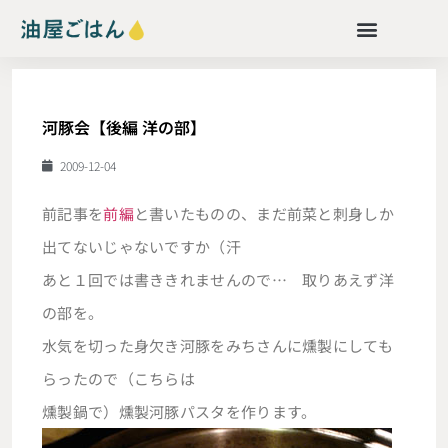
河豚会【後編 洋の部】
2009-12-04
前記事を
前編
と書いたものの、まだ前菜と刺身しか
出てないじゃないですか（汗
あと１回では書ききれませんので… 取りあえず洋
の部を。
水気を切った身欠き河豚をみちさんに燻製にしても
らったので（こちらは
燻製鍋で）燻製河豚パスタを作ります。