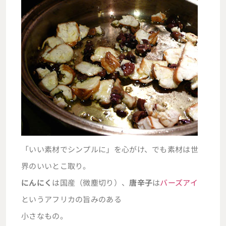
「いい素材でシンプルに」を心がけ、でも素材は世
界のいいとこ取り。
にんにく
は国産（微塵切り）、
唐辛子
は
バーズアイ
というアフリカの旨みのある
小さなもの。