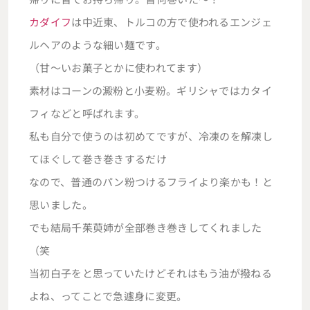
カダイフ
は中近東、トルコの方で使われるエンジェ
ルヘアのような細い麺です。
（甘～いお菓子とかに使われてます）
素材はコーンの澱粉と小麦粉。ギリシャではカタイ
フィなどと呼ばれます。
私も自分で使うのは初めてですが、冷凍のを解凍し
てほぐして巻き巻きするだけ
なので、普通のパン粉つけるフライより楽かも！と
思いました。
でも結局千茱萸姉が全部巻き巻きしてくれました
（笑
当初白子をと思っていたけどそれはもう油が撥ねる
よね、ってことで急遽身に変更。