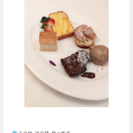
その他
,
油の話
,
食べ歩き