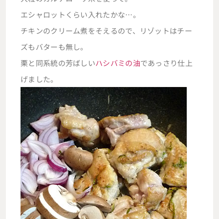
エシャロットくらい入れたかな…。
チキンのクリーム煮をそえるので、リゾットはチー
ズもバターも無し。
栗と同系統の芳ばしい
ハシバミの油
であっさり仕上
げました。