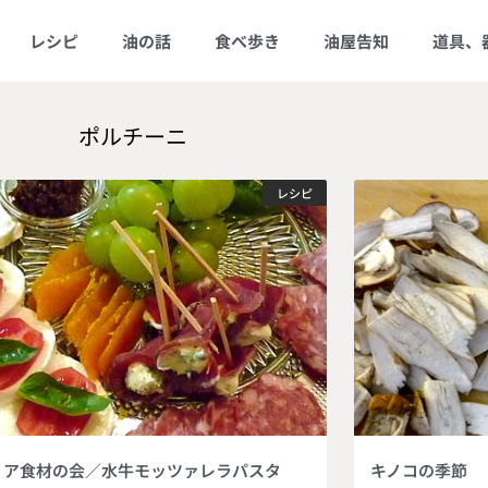
レシピ
油の話
食べ歩き
油屋告知
道具、
ポルチーニ
レシピ
リア食材の会／水牛モッツァレラパスタ
キノコの季節