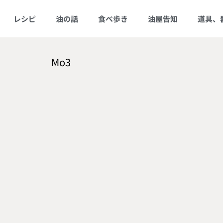
レシピ
油の話
食べ歩き
油屋告知
道具、
Mo3