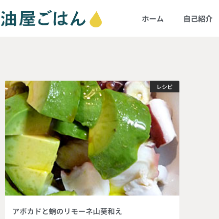
ホーム
自己紹介
レシピ
アボカドと蛸のリモーネ山葵和え