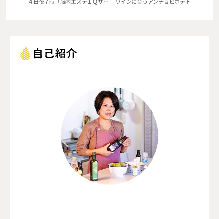
４日夜７時「脳内エステＩＱサプリ」に！
ワインに合うアンチョビポテト