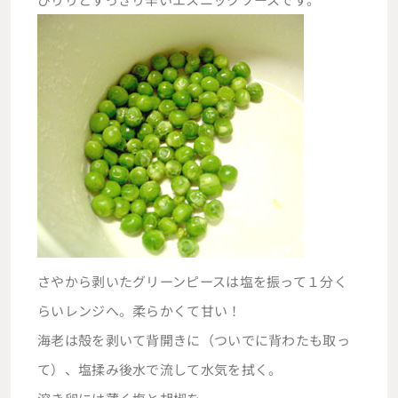
さやから剥いたグリーンピースは塩を振って１分く
らいレンジへ。柔らかくて甘い！
海老は殻を剥いて背開きに（ついでに背わたも取っ
て）、塩揉み後水で流して水気を拭く。