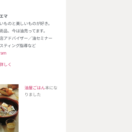
エマ
いものと美しいものが好き。
術品、今は油売ってます。
店アドバイザー／油セミナー
スティング指導など
gram
詳しく
油屋ごはん
本にな
りました