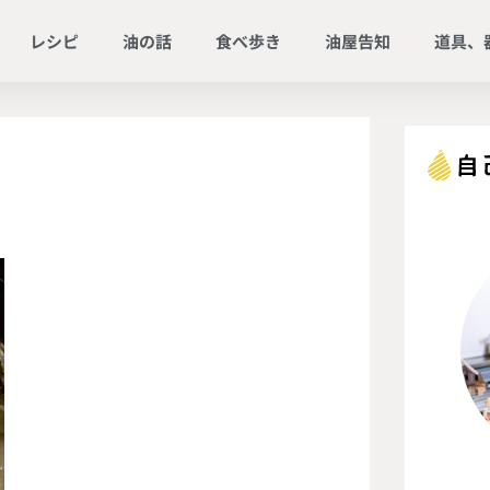
レシピ
油の話
食べ歩き
油屋告知
道具、