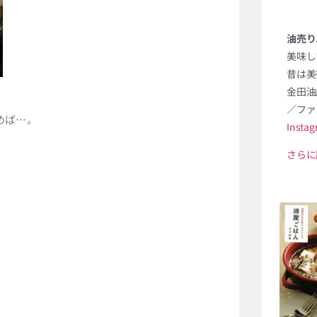
油売り
美味し
昔は美
金田油
／ファ
めば…。
Insta
さらに