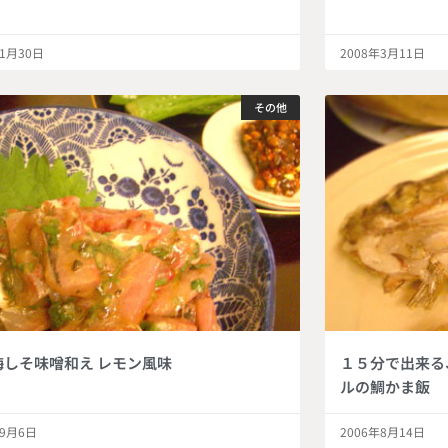
年1月30日
2008年3月11日
その他
梅しそ味噌和え レモン風味
１５分で出来る
ルの鯛かま飯
年9月6日
2006年8月14日