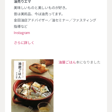
油売りエマ
美味しいものと美しいものが好き。
昔は美術品、今は油売ってます。
金田油店アドバイザー／油セミナー／ファスティング
指導など
Instagram
さらに詳しく
油屋ごはん
本になりました