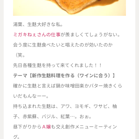
湯葉、生麩大好きな私。
ミガキねぇさんの仕事
が羨ましくてしょうがない。
会う度に生麩食べたいと唱えたのが効いたのか
（笑。
先日各種生麩を持って来てくれました！！
テーマ【新作生麩料理を作る（ワインに合う）】
確かに生麩と言えば鍋か味噌田楽かバター焼きくら
いだもんなーー。
持ち込まれた生麩は、アワ、ヨモギ、ワサビ、柚
子、赤紫蘇、バジル、紅葉…。おぉ。
昼下がりから
Ａ嬢
も交え創作メニューミーティン
グ。