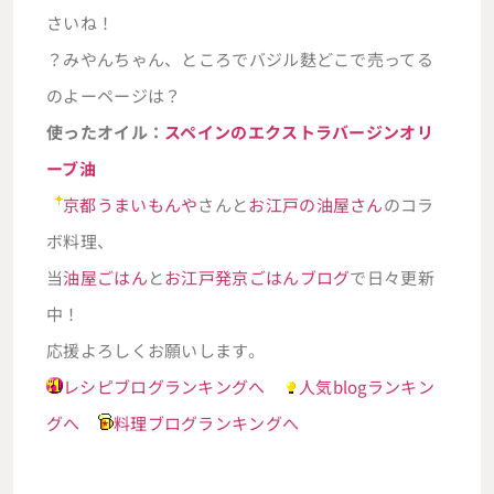
さいね！
？みやんちゃん、ところでバジル麩どこで売ってる
のよーページは？
使ったオイル：
スペインのエクストラバージンオリ
ーブ油
京都うまいもんや
さんと
お江戸の油屋さん
のコラ
ボ料理、
当
油屋ごはん
と
お江戸発京ごはんブログ
で日々更新
中！
応援よろしくお願いします。
レシピブログランキングへ
人気blogランキン
グへ
料理ブログランキングへ