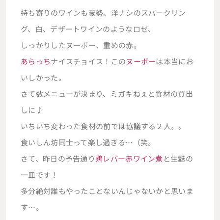
持ち寄りのワインも豪勢、洋ナシのスパークリン
グ、白、デザートワインのようなロゼ、
しっかりしたヌーボー、重めの赤。
あらっち
ナイスチョイス！この
ヌーボー
は本当にお
いしかった。
さて数メニューが決まり、ミガキねぇと食材の買出
しに♪
いちいち変わった食材の前では協議する２人。。
食いしん坊同士って楽し過ぎる…（笑。
さて、昨日の予告通り
鶏レバー赤ワイン煮
と生麩の
一皿です！
多分絶対誰もやったことないんじゃないかと思いま
す…。