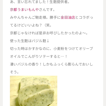
あ、言い忘れてました！生麩提供者。
京都うまいもんや
さんです。
みやんちゃんご馳走様。勝手に
金田油店
とコラボっ
てるけどいいよね？（笑。
京都じゃなければ是非お呼びしたかったのよ～。
使った生麩はバジル麩↓
切った時はかすかなのに、小麦粉をつけてオリーブ
オイルでこんがりソテーすると…！
凄いバジルの香り！しかもふっくら膨らんでおいし
そう。