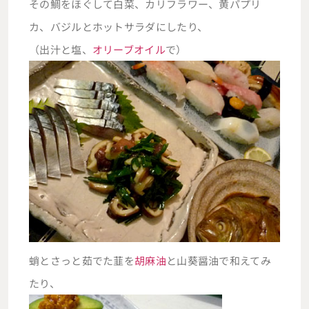
その鯛をほぐして白菜、カリフラワー、黄パプリ
カ、バジルとホットサラダにしたり、
（出汁と塩、
オリーブオイル
で）
蛸とさっと茹でた韮を
胡麻油
と山葵醤油で和えてみ
たり、