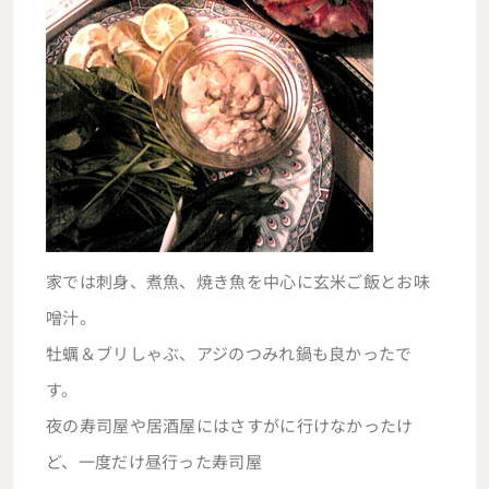
家では刺身、煮魚、焼き魚を中心に玄米ご飯とお味
噌汁。
牡蠣＆ブリしゃぶ、アジのつみれ鍋も良かったで
す。
夜の寿司屋や居酒屋にはさすがに行けなかったけ
ど、一度だけ昼行った寿司屋