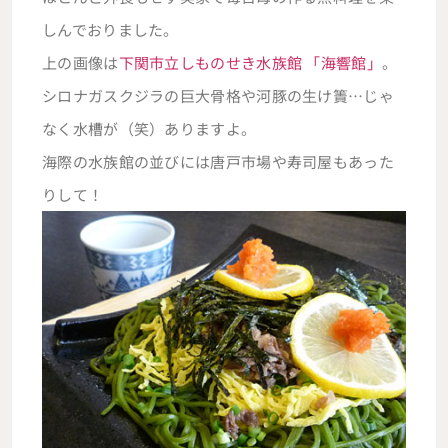
しんでおりました。
上の画像は
下関市立しものせき水族館 「海響館」
。
シロナガスクジラの巨大骨格や河豚の生け簀…じゃ
なく水槽が（笑）ありますよ。
海際の水族館の並びには唐戸市場や寿司屋もあった
りして！