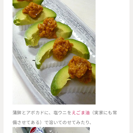
蒲鉾とアボカドに、塩ウニを
えごま油
（実家にも常
備させてある）で溶いてのせてみたり、