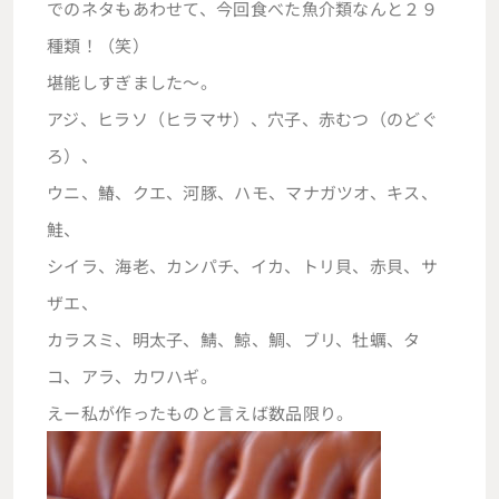
でのネタもあわせて、今回食べた魚介類なんと２９
種類！（笑）
堪能しすぎました～。
アジ、ヒラソ（ヒラマサ）、穴子、赤むつ（のどぐ
ろ）、
ウニ、鰆、クエ、河豚、ハモ、マナガツオ、キス、
鮭、
シイラ、海老、カンパチ、イカ、トリ貝、赤貝、サ
ザエ、
カラスミ、明太子、鯖、鯨、鯛、ブリ、牡蠣、タ
コ、アラ、カワハギ。
えー私が作ったものと言えば数品限り。