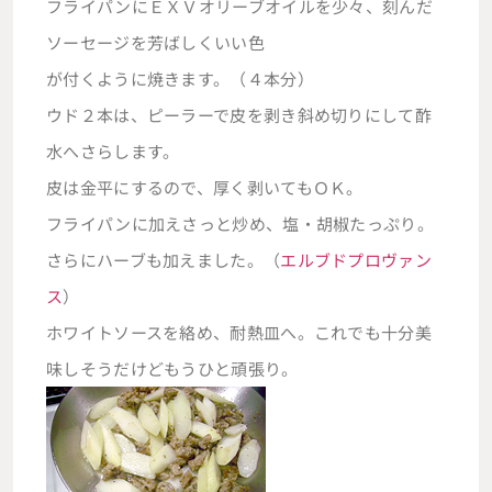
フライパンにＥＸＶオリーブオイルを少々、刻んだ
ソーセージを芳ばしくいい色
が付くように焼きます。（４本分）
ウド２本は、ピーラーで皮を剥き斜め切りにして酢
水へさらします。
皮は金平にするので、厚く剥いてもＯＫ。
フライパンに加えさっと炒め、塩・胡椒たっぷり。
さらにハーブも加えました。（
エルブドプロヴァン
ス
）
ホワイトソースを絡め、耐熱皿へ。これでも十分美
味しそうだけどもうひと頑張り。