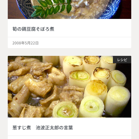
筍の鶏豆腐そぼろ煮
2008年5月22日
レシピ
葱すじ煮 池波正太郎の言葉