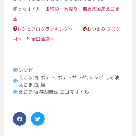
使ったオイル：
玉締め一番搾り 無農薬国産えごま
油
レシピブログランキングへ
おつまみ ブログ
村へ
金田油店へ
レシピ
えごま油
,
ポテト
,
ポテトサラダ
,
レシピ しそ油
えごま油
,
鮭
えごま油 荏胡麻油 エゴマオイル