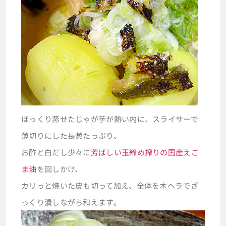
ほっくり蒸せたじゃが芋が熱い内に、スライサーで
薄切りにした長葱たっぷり、
お酢と白だし少々に
芳ばしい玉締め搾りの国産えご
ま油
を回しかけ、
カリっと焼いた皮も切って加え、全体を木ヘラでざ
っくり潰しながら和えます。