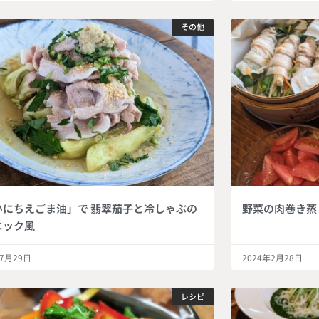
その他
いにちえごま油」で 翡翠茄子と冷しゃぶの
野菜の肉巻き蒸
ニック風
年7月29日
2024年2月28日
レシピ