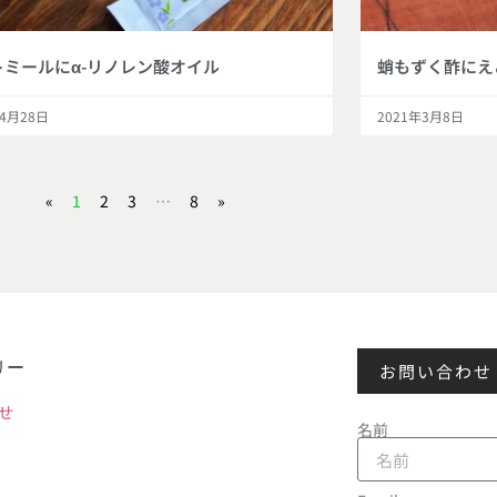
トミールにα-リノレン酸オイル
蛸もずく酢にえ
年4月28日
2021年3月8日
«
1
2
3
…
8
»
リー
お問い合わせ
せ
名前