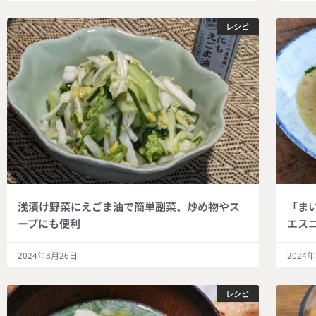
レシピ
浅漬け野菜にえごま油で簡単副菜、炒め物やス
「ま
ープにも便利
エス
2024年8月26日
2024
レシピ