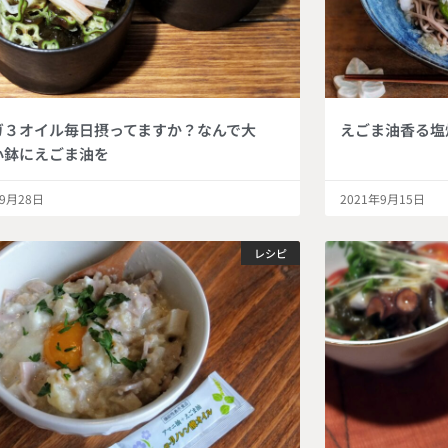
ガ３オイル毎日摂ってますか？なんで大
えごま油香る塩
小鉢にえごま油を
年9月28日
2021年9月15日
レシピ