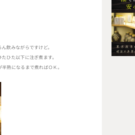
ろん飲みながらですけど。
ひたひた以下に注ぎ煮ます。
が半熟になるまで煮ればＯＫ。