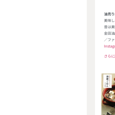
油売り
美味し
昔は美
金田油
／ファ
Insta
さらに