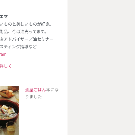
エマ
いものと美しいものが好き。
術品、今は油売ってます。
店アドバイザー／油セミナー
スティング指導など
gram
詳しく
油屋ごはん
本にな
りました