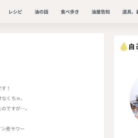
レシピ
油の話
食べ歩き
油屋告知
道具、
です！
けなくちゃ、
たのですが…。
イン煮サワー