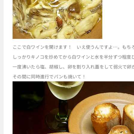
ここで白ワインを開けます！ いえ使うんですよ…。もち
しっかりキノコを炒めてから白ワインと水を半分ずつ程度
一度沸いたら塩、胡椒し、卵を割り入れ蓋をして弱火で卵
その間に同時進行でパンも焼いて！