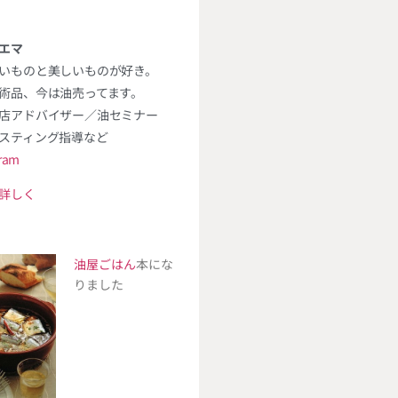
エマ
いものと美しいものが好き。
術品、今は油売ってます。
店アドバイザー／油セミナー
スティング指導など
gram
詳しく
油屋ごはん
本にな
りました