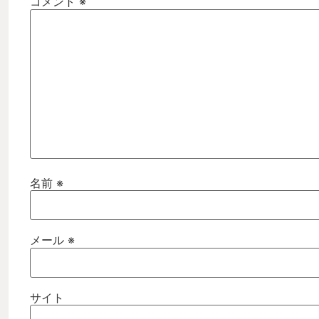
コメント
※
名前
※
メール
※
サイト