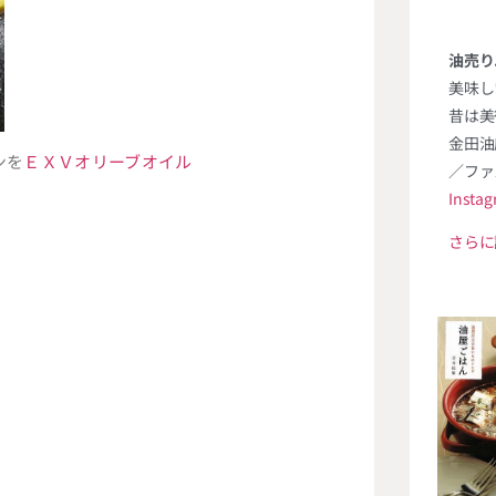
油売り
美味し
昔は美
金田油
ンを
ＥＸＶオリーブオイル
／ファ
Insta
さらに