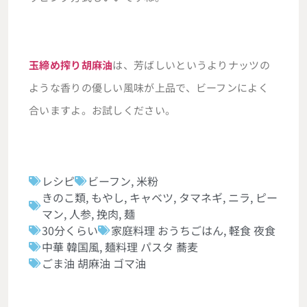
玉締め搾り胡麻油
は、芳ばしいというよりナッツの
ような香りの優しい風味が上品で、ビーフンによく
合いますよ。お試しください。
レシピ
ビーフン
,
米粉
きのこ類
,
もやし
,
キャベツ
,
タマネギ
,
ニラ
,
ピー
マン
,
人参
,
挽肉
,
麺
30分くらい
家庭料理 おうちごはん
,
軽食 夜食
中華 韓国風
,
麺料理 パスタ 蕎麦
ごま油 胡麻油 ゴマ油