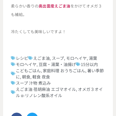
柔らかい香りの
奥出雲産えごま油
をかけてオメガ３
も補給。
冷たくしても美味しいですよ！
レシピ
えごま油
,
スープ
,
モロヘイヤ
,
湯葉
モロヘイヤ
,
豆腐・湯葉・油揚げ
15分以内
こどもごはん
,
家庭料理 おうちごはん
,
暑い季節
に
,
朝食
,
軽食 夜食
スープ 汁物 煮込み
えごま油 荏胡麻油 エゴマオイル
,
オメガ３オイ
ル α-リノレン酸系オイル