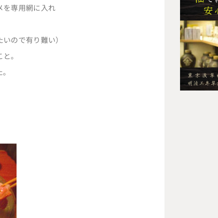
メを専用網に入れ
たいので有り難い）
こと。
た。