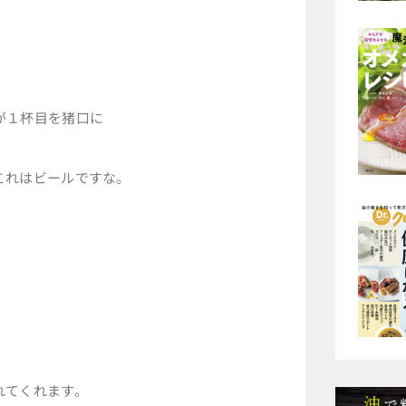
。
。
が１杯目を猪口に
これはビールですな。
れてくれます。