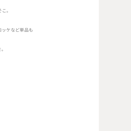
そこ。
。
ロッケなど単品も
を。