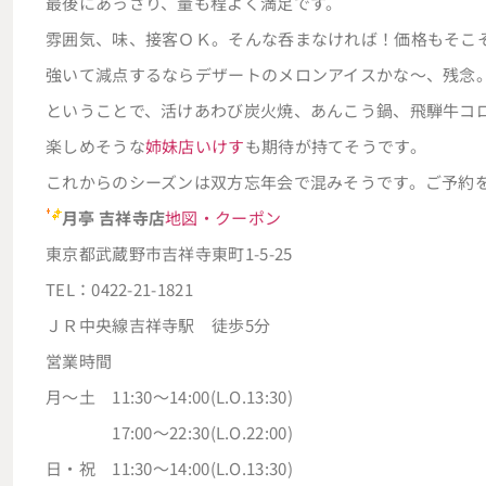
最後にあっさり、量も程よく満足です。
雰囲気、味、接客ＯＫ。そんな呑まなければ！価格もそこ
強いて減点するならデザートのメロンアイスかな～、残念
ということで、活けあわび炭火焼、あんこう鍋、飛騨牛コ
楽しめそうな
姉妹店いけす
も期待が持てそうです。
これからのシーズンは双方忘年会で混みそうです。ご予約
月亭 吉祥寺店
地図・クーポン
東京都武蔵野市吉祥寺東町1-5-25
TEL：0422-21-1821
ＪＲ中央線吉祥寺駅 徒歩5分
営業時間
月～土 11:30～14:00(L.O.13:30)
17:00～22:30(L.O.22:00)
日・祝 11:30～14:00(L.O.13:30)