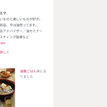
エマ
いものと美しいものが好き。
術品、今は油売ってます。
店アドバイザー／油セミナー
スティング指導など
gram
詳しく
油屋ごはん
本にな
りました