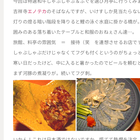
今回は特選和牛しゃぶしゃぶ＆ふぐを選び月亭に行ってみ
吉祥寺
エノテカ
のそばなんですが、いけすしか見当たらな
灯りの燈る暗い階段を降りると鯉の泳ぐ水庭に掛かる橋が
囲みのある落ち着いたテーブルと和服のおねぇさん達…。
旅館、料亭の雰囲気 ＝ 接待（笑 を連想させるお店で
しゃぶしゃぶだけじゃなくてフグも付くというのがちょっ
寒い日だったけど、中に入ると暑かったのでビールを頼む
まず河豚の煮凝りが。続いてフグ刺。
いかん！これは日本酒ではないですか。慌てて熱燗を注文