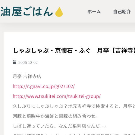
ホーム
自己紹介
しゃぶしゃぶ・京懐石・ふぐ 月亭【吉祥寺
2006-12-02
月亭 吉祥寺店
http://r.gnavi.co.jp/g027102/
http://www.tsukitei.com/tsukitei-group/
久しぶりにしゃぶしゃぶ？地元吉祥寺で検索すると、月亭
河豚と飛騨牛か海鮮と黒豚の組み合わせ。
しばし迷っていたら、なんだ系列店なんだ…。