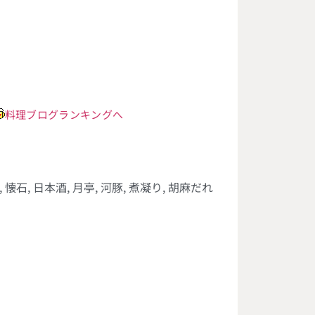
料理ブログランキングへ
,
懐石
,
日本酒
,
月亭
,
河豚
,
煮凝り
,
胡麻だれ