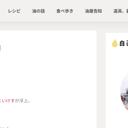
レシピ
油の話
食べ歩き
油屋告知
道具、
】
と
いけす
が浮上。