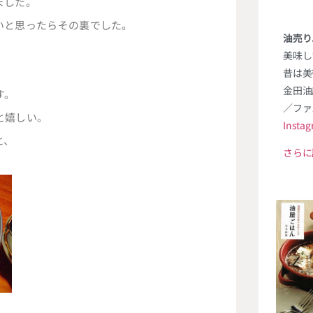
ました。
いと思ったらその裏でした。
油売り
。
美味し
昔は美
金田油
す。
／ファ
と嬉しい。
Insta
と、
さらに
。