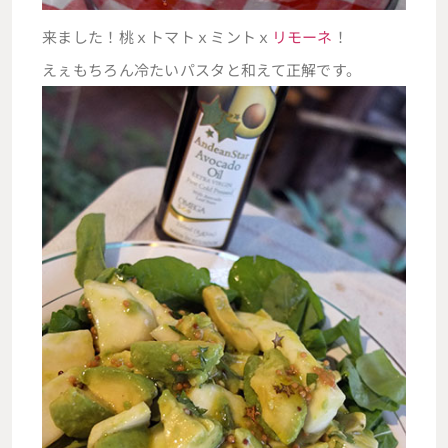
来ました！桃ｘトマトｘミントｘ
リモーネ
！
えぇもちろん冷たいパスタと和えて正解です。