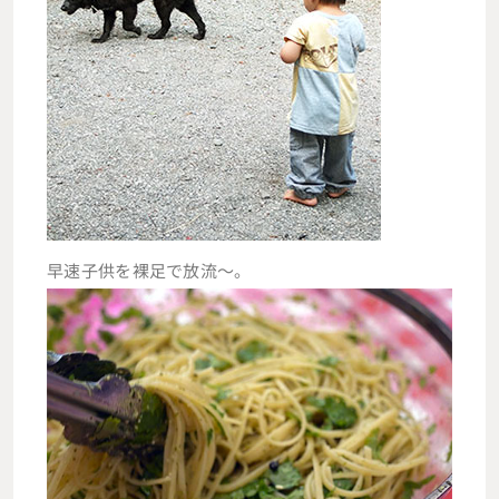
早速子供を裸足で放流～。