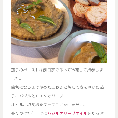
茄子のペーストは前日家で作って冷凍して持参しま
した。
飴色になるまで炒めた玉ねぎと蒸して皮を剥いた茄
子、バジルとＥＸＶオリーブ
オイル、塩胡椒をフープロにかけただけ。
盛りつけた仕上げに
バジルオリーブオイル
をたっぷ