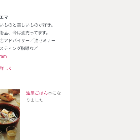
エマ
いものと美しいものが好き。
術品、今は油売ってます。
店アドバイザー／油セミナー
スティング指導など
gram
詳しく
油屋ごはん
本にな
りました