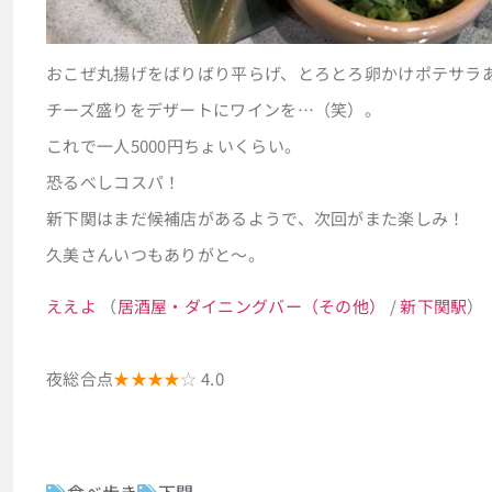
おこぜ丸揚げをばりばり平らげ、とろとろ卵かけポテサラ
チーズ盛りをデザートにワインを…（笑）。
これで一人5000円ちょいくらい。
恐るべしコスパ！
新下関はまだ候補店があるようで、次回がまた楽しみ！
久美さんいつもありがと～。
ええよ
（
居酒屋・ダイニングバー（その他）
/
新下関駅
）
夜総合点
★★★★
☆
4.0
食べ歩き
下関