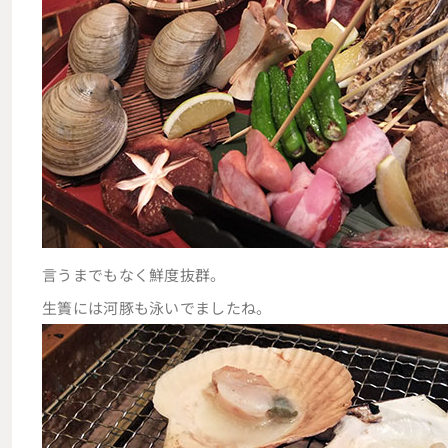
言うまでもなく鮮度抜群。
生簀には河豚も泳いでましたね。