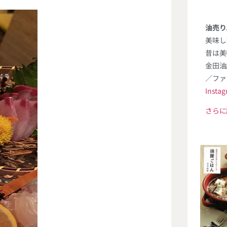
油売り
美味し
昔は美
金田油
／ファ
Insta
さらに