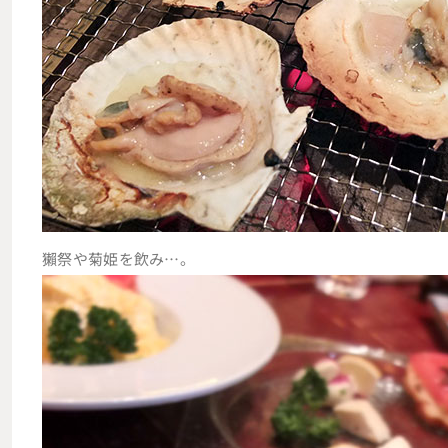
獺祭や菊姫を飲み…。