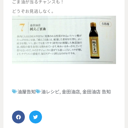
ごま油が当るチャンスも！
どうぞお見逃しなく。
油屋告知
油レシピ
,
金田油店
,
金田油店 告知