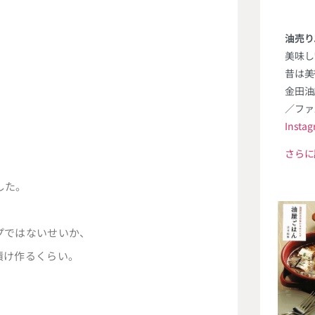
油売り
美味し
昔は美
金田油
／ファ
Insta
さらに
した。
プではないせいか、
漬け作るくらい。