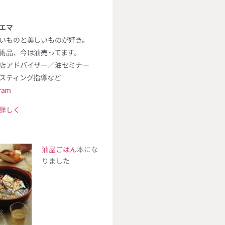
エマ
いものと美しいものが好き。
術品、今は油売ってます。
店アドバイザー／油セミナー
スティング指導など
gram
詳しく
油屋ごはん
本にな
りました