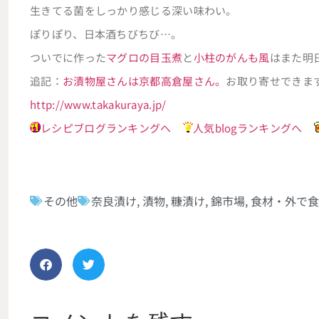
生きてる菌をしっかり感じる深い味わい。
ぽりぽり、日本酒ちびちび…。
ついでに作った
マグロの目玉煮
と
小柱のがんも風
はまた明
追記：
お漬物屋さんは京都高倉屋さん。
お取り寄せできま
http://www.takakuraya.jp/
レシピブログランキングへ
人気blogランキングへ
その他
奈良漬け
,
漬物
,
糠漬け
,
錦市場
,
食材・外で食