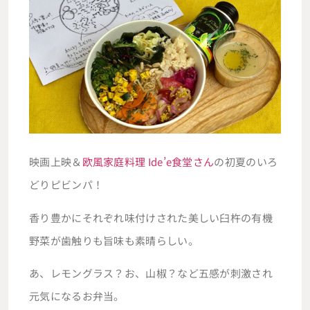
映画上映＆
欧風家庭料理 Ide’e食堂さん
の初夏のいろ
どりピビンパ！
香り豊かにそれぞれ味付けされた美しい臼杵の有機
野菜が歯触りも旨味も素晴らしい。
あ、レモングラス？お、山椒？など五感が刺激され
元気になるお弁当。