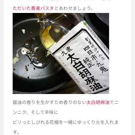
ただいた蕎麦パスタ
とあわせましょう。
醤油の香りを生かすため香りのない
太白胡麻油
でニ
ンニク、そして辛味に
ビリっとしびれる花椒を一緒にゆっくり火を入れま
す。