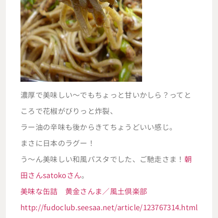
濃厚で美味しい～でもちょっと甘いかしら？ってと
ころで花椒がびりっと炸裂、
ラー油の辛味も後からきてちょうどいい感じ。
まさに日本のラグー！
う～ん美味しい和風パスタでした、ご馳走さま！
朝
田さん
satokoさん
。
美味な缶詰 黄金さんま／風土倶楽部
http://fudoclub.seesaa.net/article/123767314.html