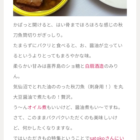
かぱっと開けると、はい骨までほろほろな感じの秋
刀魚筒切りがぎっしり。
たまらずにパクリと食べると、お、醤油が立ってい
るというよりとってもまろやかな味。
柔らかい甘みは喜界島のショ糖と
白扇酒造
のみり
ん。
気仙沼でとれた油ののった秋刀魚（刺身用！）を丸
大豆醤油で煮たもの！贅沢。
う～ん
オイル煮
もいいけど、醤油煮もい～ですね。
さて、このままパクパクいただくのも美味しいけ
ど、何かしたくなりますな。
ではいただきもの特集ということで
satokoさんにい