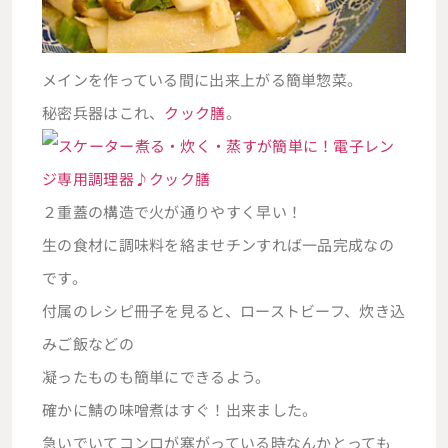
メインを作っている間に出来上がる簡単惣菜。
秘密兵器はこれ、
クック膳
。
２重蓋の構造で火が通りやすく早い！
生の食材に調味料を絡ませチンすれば一品完成なの
です。
付属のレシピ冊子を見ると、ローストビーフ、炊き込
みご飯などの
凝ったものも簡単にできるよう。
確かに鯖の味噌煮はすぐ！出来ました。
急いでいてコンロが塞がっている時なんかとっても