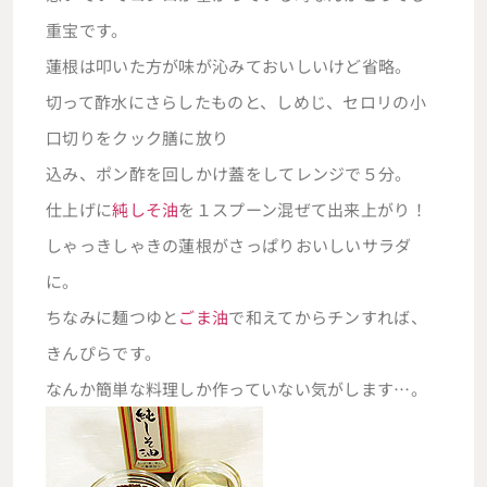
重宝です。
蓮根は叩いた方が味が沁みておいしいけど省略。
切って酢水にさらしたものと、しめじ、セロリの小
口切りをクック膳に放り
込み、ポン酢を回しかけ蓋をしてレンジで５分。
仕上げに
純しそ油
を１スプーン混ぜて出来上がり！
しゃっきしゃきの蓮根がさっぱりおいしいサラダ
に。
ちなみに麺つゆと
ごま油
で和えてからチンすれば、
きんぴらです。
なんか簡単な料理しか作っていない気がします…。