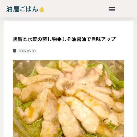
黒鯛と水菜の蒸し物◆しそ油醤油で旨味アップ
2006-05-08