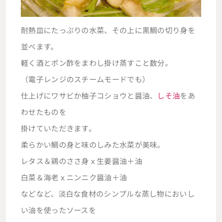
耐熱皿にたっぷりの水菜、その上に黒鯛の切り身を
並べます。
軽く酒とポン酢をまわし掛け蒸すこと数分。
（電子レンジのスチームモードでも）
仕上げにワサビか柚子コショウと醤油、
しそ油
をあ
わせたものを
掛けていただきます。
柔らかい鯛の身と味のしみた水菜が美味。
レタス＆鶏のささ身ｘ生姜醤油＋油
白菜＆海老ｘニンニク醤油＋油
などなど、淡白な食材のシンプルな蒸し物においし
い油を使ったソースを