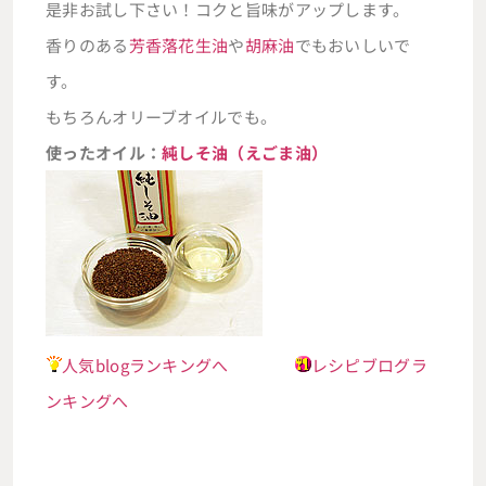
是非お試し下さい！コクと旨味がアップします。
香りのある
芳香落花生油
や
胡麻油
でもおいしいで
す。
もちろんオリーブオイルでも。
使ったオイル：
純しそ油（えごま油）
人気blogランキングへ
レシピブログラ
ンキングへ