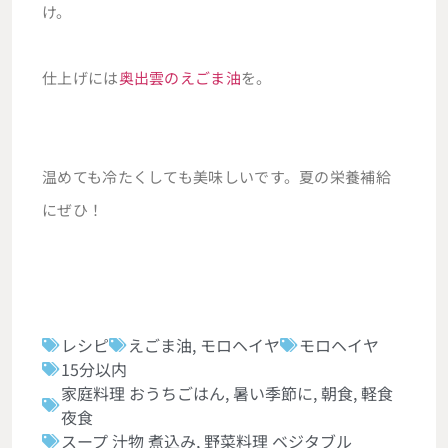
け。
仕上げには
奥出雲のえごま油
を。
温めても冷たくしても美味しいです。夏の栄養補給
にぜひ！
レシピ
えごま油
,
モロヘイヤ
モロヘイヤ
15分以内
家庭料理 おうちごはん
,
暑い季節に
,
朝食
,
軽食
夜食
スープ 汁物 煮込み
,
野菜料理 ベジタブル