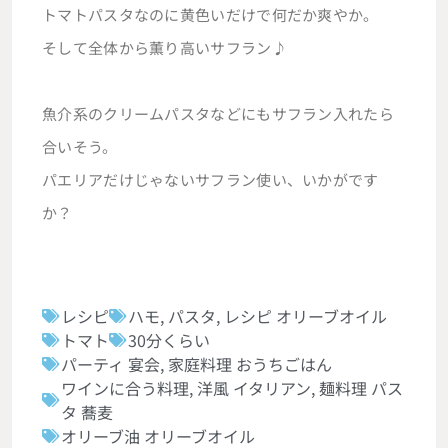
トマトパスタなのに黄色いだけで何だか爽やか。
そして全体から薫り高いサフラン♪
魚介系のクリームパスタなどにもサフラン入れたら
合いそう。
パエリアだけじゃないサフラン使い、いかがです
か？
レシピ
ハモ
,
パスタ
,
レシピ オリーブオイル
トマト
30分くらい
パーティ 宴会
,
家庭料理 おうちごはん
ワインに合う料理
,
洋風 イタリアン
,
麺料理 パス
タ 蕎麦
オリーブ油 オリーブオイル