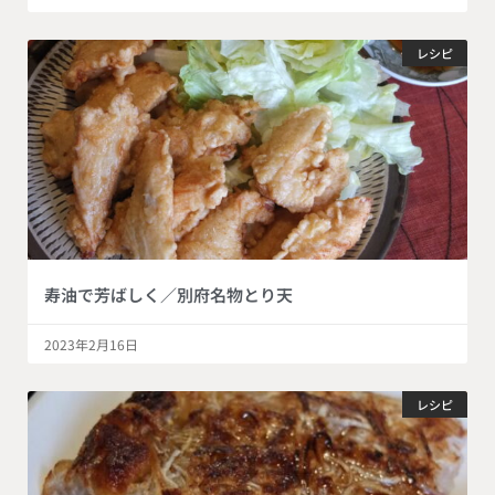
レシピ
寿油で芳ばしく／別府名物とり天
2023年2月16日
レシピ