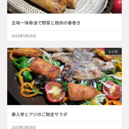
五味一体寿油で野菜と挽肉の春巻き
2023年5月29日
レシピ
春人参とアジのご馳走サラダ
2023年3月28日