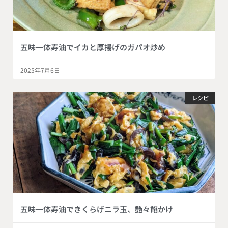
五味一体寿油でイカと厚揚げのガパオ炒め
2025年7月6日
レシピ
五味一体寿油できくらげニラ玉、艶々餡かけ