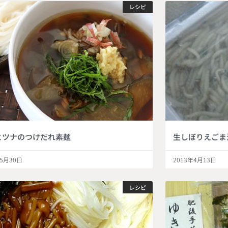
レシピ
とツナのつけだれ素麺
生しぼりえごま
年5月30日
2013年4月13日
レシピ