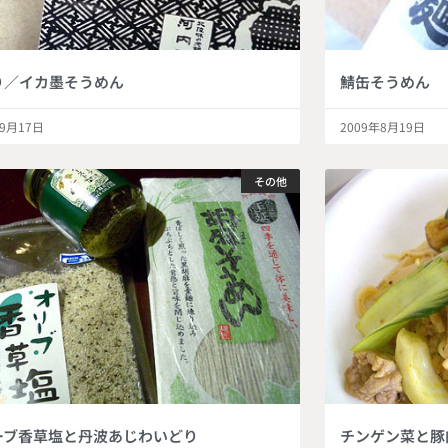
り／イカ墨そうめん
鯖缶そうめん
年9月17日
2009年8月19日
その他
ーブ香草塩と丹波あじわいどり
チンゲン菜と豚