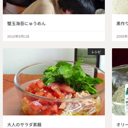
蟹玉海苔にゅうめん
黒作
2010年9月1日
2009
レシピ
大人のサラダ素麺
オリ