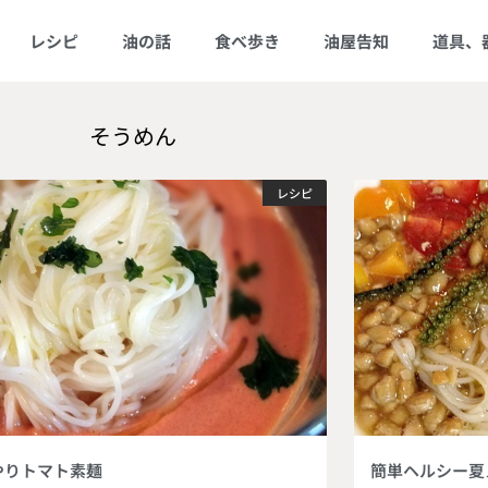
レシピ
油の話
食べ歩き
油屋告知
道具、
そうめん
レシピ
やりトマト素麺
簡単ヘルシー夏