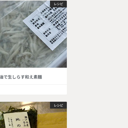
レシピ
油で生しらす和え素麺
レシピ