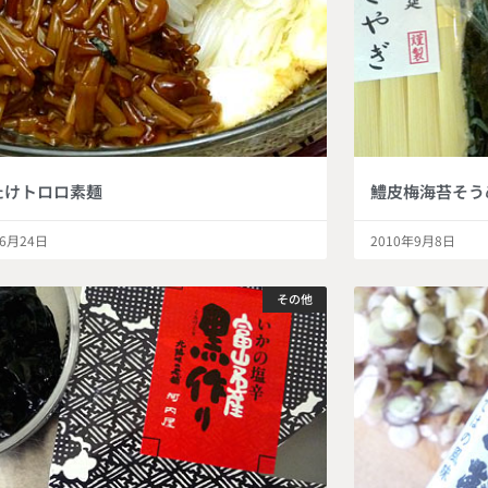
たけトロロ素麺
鱧皮梅海苔そう
年6月24日
2010年9月8日
その他