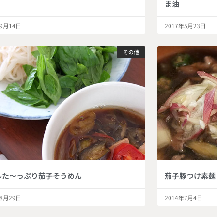
ま油
年9月14日
2017年5月23日
その他
ルた～っぷり茄子そうめん
茄子豚つけ素麺
年8月29日
2014年7月4日